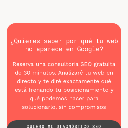
¿Quieres saber por qué tu web
no aparece en Google?
Reserva una consultoría SEO gratuita
de 30 minutos. Analizaré tu web en
directo y te diré exactamente qué
está frenando tu posicionamiento y
qué podemos hacer para
solucionarlo, sin compromisos
QUIERO MI DIAGNÓSTICO SEO